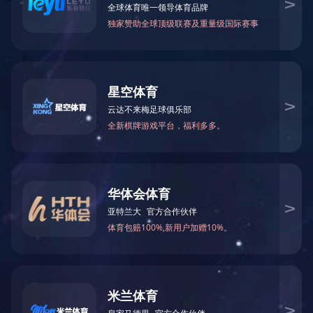
萧县水墨小区室外景观特选苗木绿化移栽项目（三次）采购中标候选人
安徽安兴华安物业管理有限责任公司淮北运河人家、春晓花园（一期）
水墨小区（一批次）充电桩采购及安装工程询比采购公告
萧县水墨小区室外景观特选苗木绿化移栽项目（三次）采购询价公告
安徽安兴华安物业管理有限责任公司淮北运河人家项目智能化系统维修
安徽安兴华安物业管理有限责任公司合肥CBD项目冷却塔托盘漏水修补
萧县水墨小区室外景观特选苗木绿化移栽项目（二次）流标公告
安徽安兴华安物业管理有限责任公司六安安兴正和城、恒生阳光城保洁
上一页
...
7