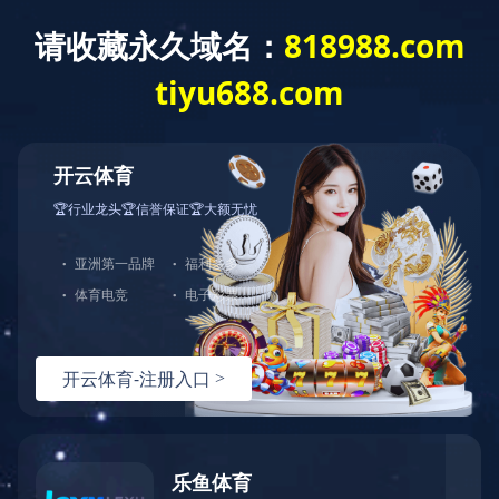
爱游戏(ayx)体育官方网站
爱游戏(ayx)体育官方网站-ayx.com
走进
人
安徽安兴华安物业管理有限责任公司合肥安兴大厦管理处客服人员招聘
安徽安兴华安物业管理有限责任公司招聘公告