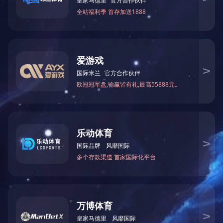
爱游戏(ayx)体育官方网站-ayx.com
走进安兴
安兴品牌
公司概况
品牌战略
管理架构
核心价值
公司荣誉
标识释义