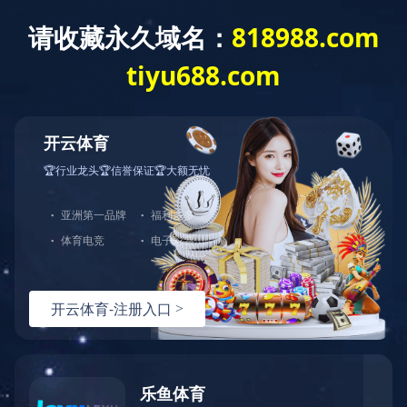
爱游戏(ayx)体育官方网站
爱游戏(ayx)体育官方网站-ayx.com
走进
人
爱游戏(ayx)体育官方网站-ayx.com 招聘拟聘人员公示
爱游戏(ayx)体育官方网站-ayx.com 所属企业招聘公告(景华公司项目经