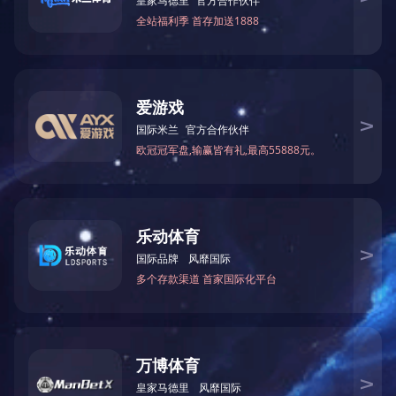
爱游戏(ayx)体育官方网站-ayx.com
走进安兴
安兴品牌
公司概况
品牌战略
管理架构
核心价值
公司荣誉
标识释义