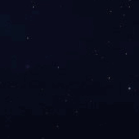
商务合作
人才招聘
党建工群
信息公开
招标公告公示
人才政策
党建工群
信息公开制度
招聘公告
信息公开目录
在线自荐
公司公示公告