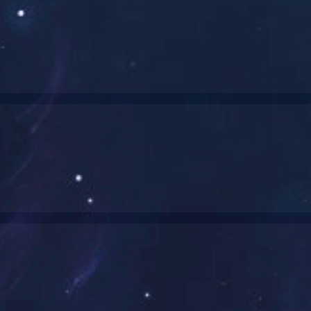
。项目占地约238亩，规划建筑总面积约为30万平方米，是集
开招聘综合人事部经理一名，现将有关事项公告如下：
人、人岗
录取的办法，聘用符合淮北投资公司发展需要的高素质专业化人
招聘。
遵纪守法，勤奋敬业，作风优良；
感，具有良好的职业素养和职业操守；
力；