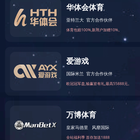
园”项目位于淮北市孟山南路东、烈山湿地公园以南
一体的高品质滨湖花园式社区。
根据工作需要，淮北投资公司决定面向社会公
一、招聘原则
坚持党管人才、公平公正、德才兼备、按需用
相适的原则，采取严格考察、平等竞争、择优
二、招聘岗位
淮北投资公司综合人事部经理1名。
三、招聘范围
面向社会招聘，符合招聘条件的人员均可参与
四、任职条件与资格
1、拥护党的路线、方针、政策，廉洁奉公，
2、坚持原则，具有较强的事业心和政治责任
3、具备较好的沟通能力、协调能力、组织能