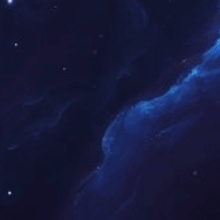
5日17时30分之前将《应聘报名表》及个人相关证明材料扫描件发送至指
行汇总、登记、筛选，并进行资格初审；若报名人员不满1:2
组织的面试，面试小组由3-5人组成，综合考察应聘人员的专业
部纪检工作人员组成。组织考察工作主要包括审核调取应聘人员
对象并进行体检、综合考察环节（仅递补一次）。最终形成书面
总经理办公会对考察情况进行研究，决定拟任人选。
发展公司范围内进行公示，公示期为5个工作日。公示无异议后