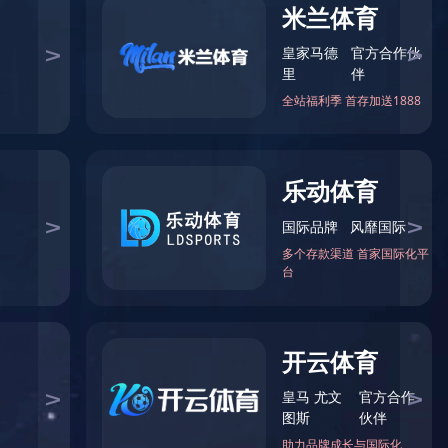
合健康养老、绿色住宅、现代服务、优质品牌教育为
才。