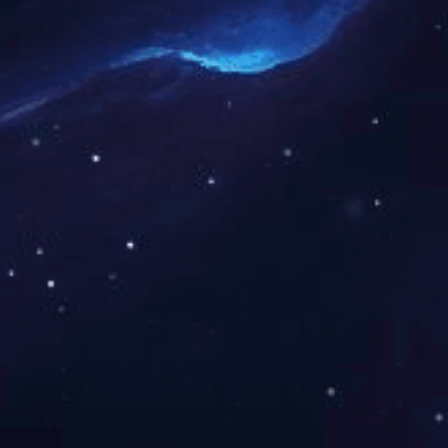
新聘用人员按规定实行试用期制度。试用期满
按照淮北投资公司的薪酬管理相关制度，享受工资
七、相关说明
1、招聘期间，将以电话、短信或邮件等方式
2、资格审查贯穿于招聘全过程，应聘者应对
3根据招聘人员报名等情况，安兴发展公司将
八、联系方式
咨询电话：0551-62852170（安兴发展公司综
监督电话：0551-62852178（安兴发展公司纪
（附：应聘报名表）
/u/cd76d170-76dd-4117-a585-68585646cc31/file
上一个：
​爱游戏(ayx)体育官方网站-ayx.com 所属企业