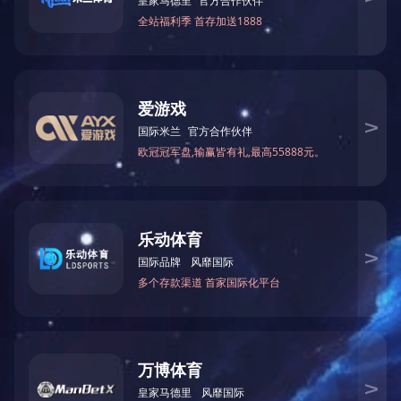
爱游戏(ayx)体育官方网站-ayx.com
走进安兴
安兴品牌
公司概况
品牌战略
管理架构
核心价值
公司荣誉
标识释义