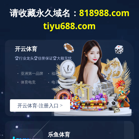
爱游戏(ayx)体育官方网站
爱游戏(ayx)体育官方网站-ayx.com
走进
春晓名园项目煤矿采空区地质治理工程中标候选人公示
春晓花园项目住宅室内供暖工程（二批次）招标公告