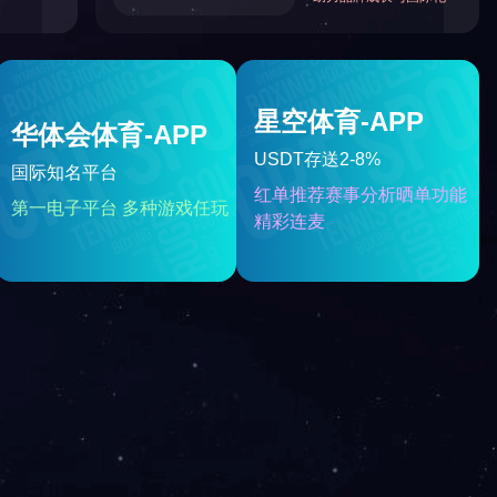
商务合作
人才招聘
党建工群
信息公开
招标公告公示
人才政策
党建工群
信息公开制度
招聘公告
信息公开目录
在线自荐
公司公示公告