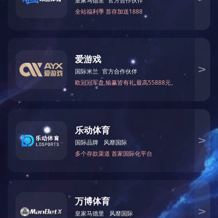
爱游戏(ayx)体育官方网站-ayx.com
走进安兴
安兴品牌
公司概况
品牌战略
管理架构
核心价值
公司荣誉
标识释义