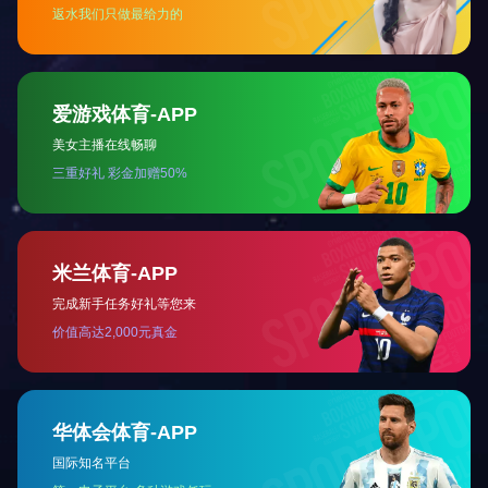
通过举办趣味运动会，增强了员工向心力和企业凝聚力，提升
视。未来，太阳湾老年公寓公司将以促进员工全面发展为导向
上一个：
提高企业合规管理意识 筑牢建筑工程安全防线——淮北古镇
训
爱游戏(ayx)体育官方网站-ayx.com
走进安兴
安兴品牌
公司概况
品牌战略
管理架构
核心价值
公司荣誉
标识释义