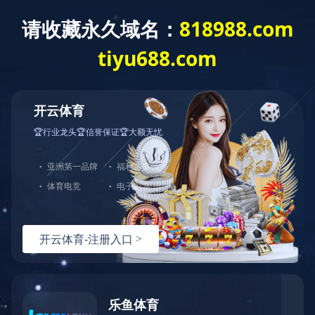
爱游戏(ayx)体育官方网站
爱游戏(ayx)体育官方网站-ayx.com
走进
安
安兴发展公司党委召开2024年度党的建设和党风廉政建设暨信访工作年
安兴华安物业公司工会委员会组织开展“宪法宣传周”活动