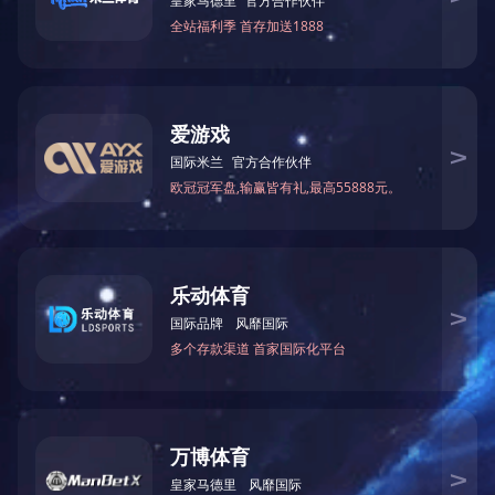
爱游戏(ayx)体育官方网站-ayx.com
走进安兴
安兴品牌
公司概况
品牌战略
管理架构
核心价值
公司荣誉
标识释义