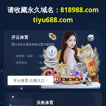
爱游戏(ayx)体育官方网站
爱游戏(ayx)体育官方网站-ayx.com
走进
萧县安兴旅游开发公司开展“爱国主义” 主题党日活动
安兴发展公司党委副书记、总裁郑玉怀督导萧县公司党支部主题教育专