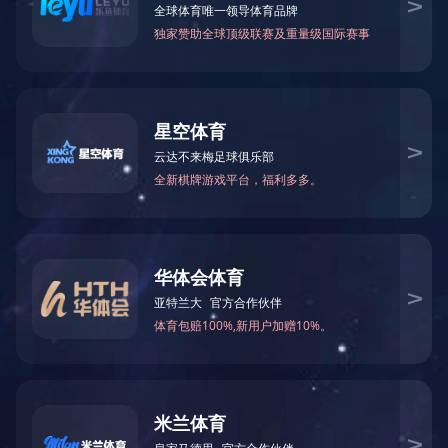
萧县安兴公司党支部开展“助力乡村振兴”主题党日活动
安兴发展公司党委召开学习贯彻习近平新时代中国特色社会主义思想主
安兴发展公司本部党支部组织 反诈宣传主题党日活动
安兴华安物业公司开展学习贯彻习近平新时代中国特色社会主义思想主
华安物业公司党总支组织观看爱国主义影片《单声》
安兴发展公司党委委员、纪委书记李承海赴华安物业公司讲授专题党课
安兴发展公司本部党支部组织开展“奋进新征程 赓续爱国情”主题党日观
赓续红色血脉 厚植爱国情怀——安兴华安物业公司党总支赴张治中将军
上一页
...
2