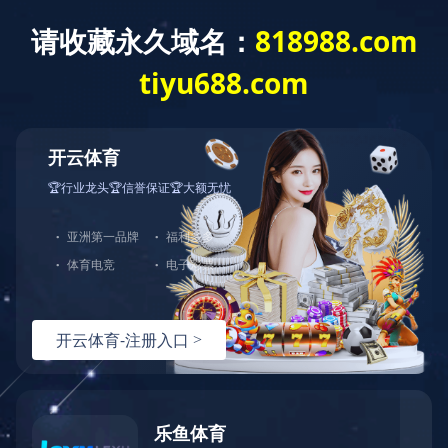
爱游戏(ayx)体育官方网站
爱游戏(ayx)体育官方网站-ayx.com
走进
萧县安兴龙城旅游开发有限责任公司开展学习二十大主题党日活动
学习贯彻两会精神—奋力谱写物业公司新篇章