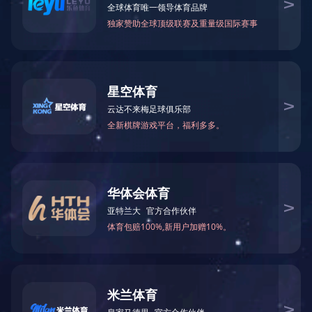
安兴华安物业公司组织开展总体国家安全观宣传教育工作
共筑关爱长者之路----太阳湾老年公寓携手瑞特曼口腔医院
淮北安兴投资有限公司党支部组织党员、入党积极分子赴淮海战役双堆
安兴发展公司党委召开2024年第三次理论学习中心组（扩大）学习会
安兴华安物业公司党总支书记讲授“两会”精神专题党课
“扶危济困•共助新苗”——淮北古镇公司工会开展 “新春进千委•三级下基
安兴华安物业公司召开二届二次职工（会员）代表大会暨2024年工作会
安兴华安物业公司参加三里庵街道二里街社区举办的2024年度企航联
上一页
...
8
9