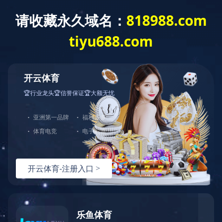
爱游戏(ayx)体育官方网站
爱游戏(ayx)体育官方网站-ayx.com
走进