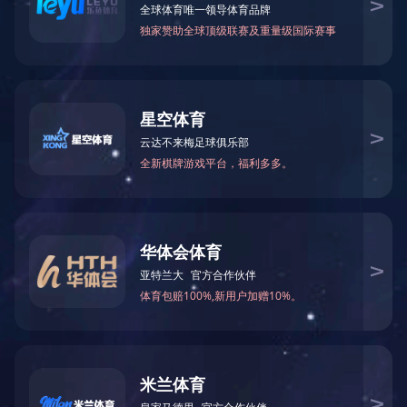
发布时间：2011-6-
上一个：
2007经营目标考核先进单位
爱游戏(ayx)体育官方网站-ayx.com
走进安兴
安兴品牌
公司概况
品牌战略
管理架构
核心价值