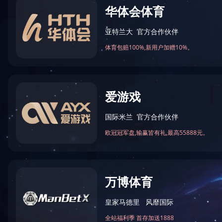
发布时间：
上一个：
2010自主创新鼓励奖
爱游戏(ayx)体育官方网站-ayx.com
走进安兴
安
公司概况
品
管理架构
核