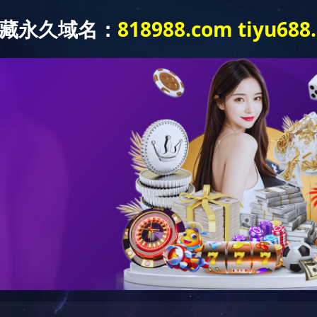
安兴
安兴品牌
核心业务
楼盘动态
爱游戏(ayx)
2008突出贡献奖
手机页面二维码
2011/6/3
浏览次数：
2008突出贡献奖