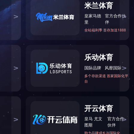
yx.com
【顶部】
【打印文章】
【关闭窗口】
位
商务合作
人才招聘
党建工群
信息公开
招标公告公示
人才政策
党建工群
信息公开制度
招聘公告
信息公开目录