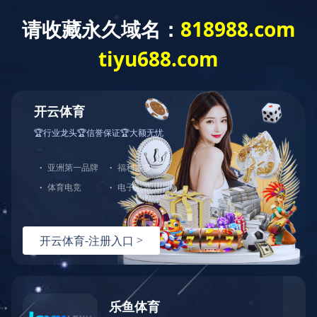
爱游戏(ayx)体育官方网站
爱游戏(ayx)体育官方网站-ayx.com
走进
安兴发展公司党
按照省委、省国资委和集团党委统一部署，12月23日下
怀作宣讲报告。